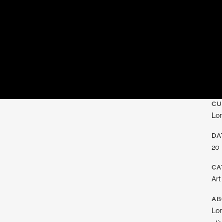
CU
Lo
DA
20
CA
Art
AB
Lor