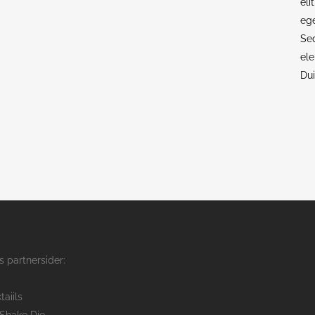
eli
ege
Se
ele
Dui
s partnersider:
taiils