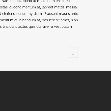
t. Nam cursus. Morbi ut mi. Nullam enim leo,
stas id, condimentum at, laoreet mattis, massa.
d eleifend nonummy diam. Praesent mauris ante,
mentum et, bibendum at, posuere sit amet, nibh.
s tincidunt lectus quis dui viverra vestibulum.